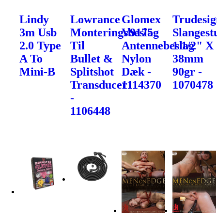
Lindy
Lowrance
Glomex
Trudesig
3m Usb
Monteringsbeslag
V9175
Slangest
2.0 Type
Til
Antennebeslag
1 1/2" X
A To
Bullet &
Nylon
38mm
Mini-B
Splitshot
Dæk -
90gr -
Transducer
1114370
1070478
-
1106448