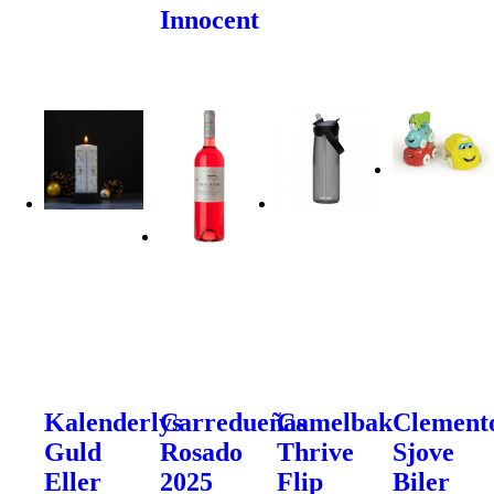
Innocent
Kalenderlys
Carredueñas
Camelbak
Clement
Guld
Rosado
Thrive
Sjove
Eller
2025
Flip
Biler