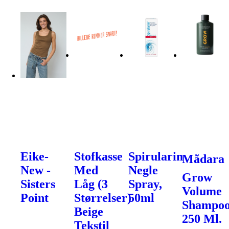
Eike-
Stofkasse
Spirularin
Mãdara
New -
Med
Negle
Grow
Sisters
Låg (3
Spray,
Volume
Point
Størrelser)
50ml
Shampoo
Beige
250 Ml.
Tekstil