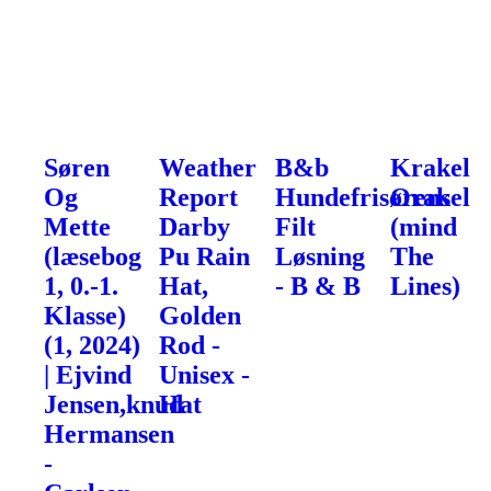
Søren
Weather
B&b
Krakel
Og
Report
Hundefrisørens
Orakel
Mette
Darby
Filt
(mind
(læsebog
Pu Rain
Løsning
The
1, 0.-1.
Hat,
- B & B
Lines)
Klasse)
Golden
(1, 2024)
Rod -
| Ejvind
Unisex -
Jensen,knud
Hat
Hermansen
-