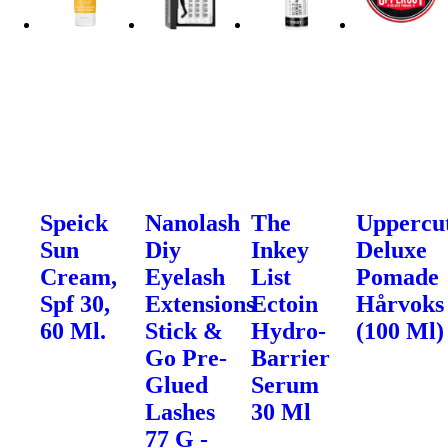
Speick
Nanolash
The
Uppercu
Sun
Diy
Inkey
Deluxe
Cream,
Eyelash
List
Pomade
Spf 30,
Extensions
Ectoin
Hårvoks
60 Ml.
Stick &
Hydro-
(100 Ml)
Go Pre-
Barrier
Glued
Serum
Lashes
30 Ml
77 G -