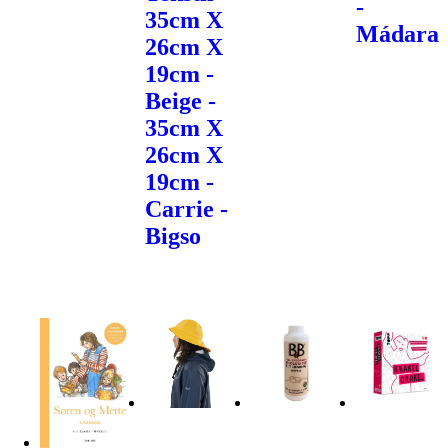
-
35cm X
Mádara
26cm X
19cm -
Beige -
35cm X
26cm X
19cm -
Carrie -
Bigso