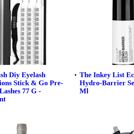
sh Diy Eyelash
The Inkey List Ec
ions Stick & Go Pre-
Hydro-Barrier S
Lashes 77 G -
Ml
nt