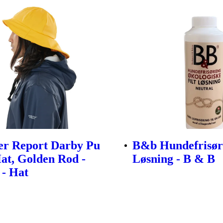
er Report Darby Pu
B&b Hundefrisøre
at, Golden Rod -
Løsning - B & B
 - Hat