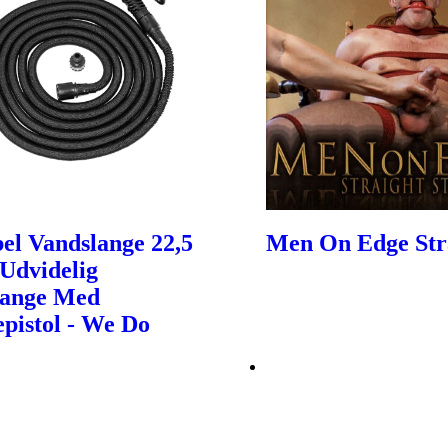
bel Vandslange 22,5
Men On Edge Str
Udvidelig
lange Med
epistol - We Do