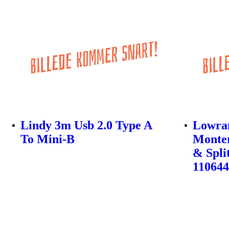
Lindy 3m Usb 2.0 Type A
Lowra
To Mini-B
Monter
& Spli
11064