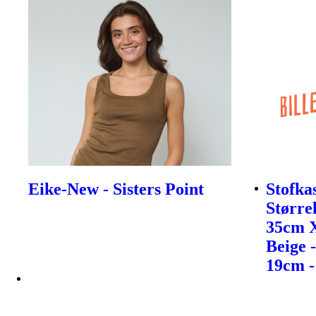
Eike-New - Sisters Point
Stofka
Størrel
35cm 
Beige 
19cm -