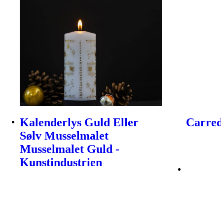
Kalenderlys Guld Eller
Carred
Sølv Musselmalet
Musselmalet Guld -
Kunstindustrien