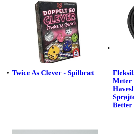
Twice As Clever - Spilbræt
Fleksi
Meter 
Haves
Sprøjt
Better