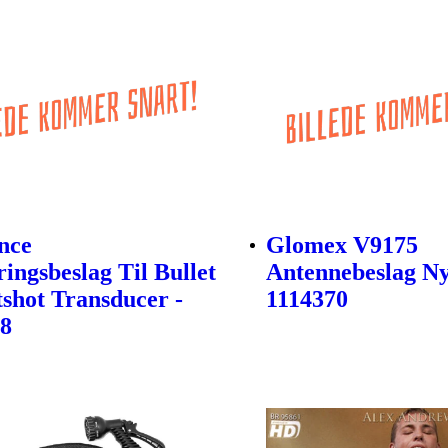
nce
Glomex V9175
ingsbeslag Til Bullet
Antennebeslag Ny
tshot Transducer -
1114370
48