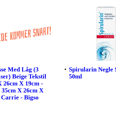
sse Med Låg (3
Spirularin Negle 
ser) Beige Tekstil
50ml
X 26cm X 19cm -
- 35cm X 26cm X
 Carrie - Bigso