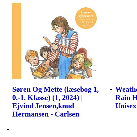
Søren Og Mette (læsebog 1,
Weath
0.-1. Klasse) (1, 2024) |
Rain H
Ejvind Jensen,knud
Unisex
Hermansen - Carlsen