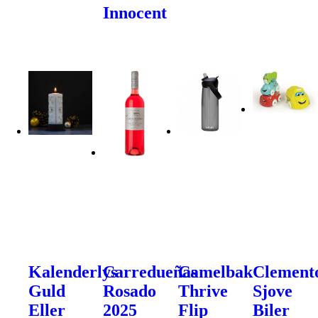
Innocent
Kalenderlys
Carredueñas
Camelbak
Clement
Guld
Rosado
Thrive
Sjove
Eller
2025
Flip
Biler