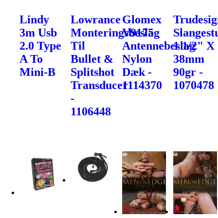
Lindy
Lowrance
Glomex
Trudesig
3m Usb
Monteringsbeslag
V9175
Slangest
2.0 Type
Til
Antennebeslag
1 1/2" X
A To
Bullet &
Nylon
38mm
Mini-B
Splitshot
Dæk -
90gr -
Transducer
1114370
1070478
-
1106448