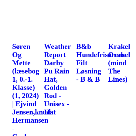
Søren
Weather
B&b
Krakel
Og
Report
Hundefrisørens
Orakel
Mette
Darby
Filt
(mind
(læsebog
Pu Rain
Løsning
The
1, 0.-1.
Hat,
- B & B
Lines)
Klasse)
Golden
(1, 2024)
Rod -
| Ejvind
Unisex -
Jensen,knud
Hat
Hermansen
-