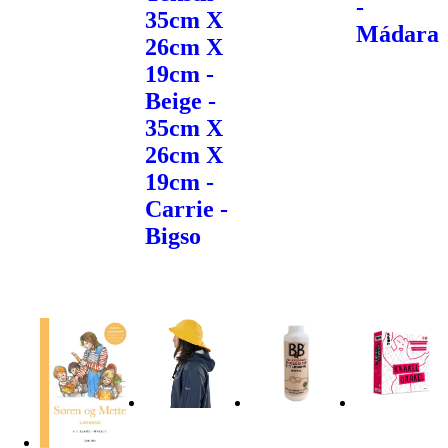
-
35cm X
Mádara
26cm X
19cm -
Beige -
35cm X
26cm X
19cm -
Carrie -
Bigso