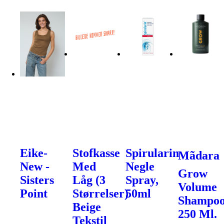
Eike-
Stofkasse
Spirularin
Mãdara
New -
Med
Negle
Grow
Sisters
Låg (3
Spray,
Volume
Point
Størrelser)
50ml
Shampoo
Beige
250 Ml.
Tekstil