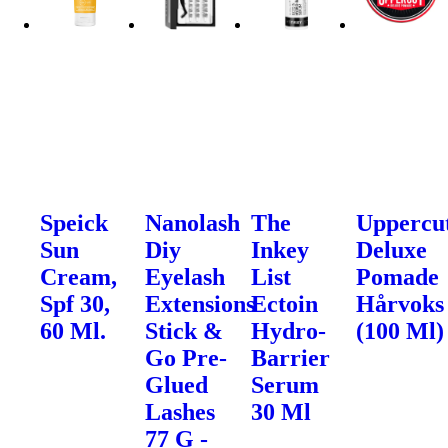
Speick
Nanolash
The
Uppercu
Sun
Diy
Inkey
Deluxe
Cream,
Eyelash
List
Pomade
Spf 30,
Extensions
Ectoin
Hårvoks
60 Ml.
Stick &
Hydro-
(100 Ml)
Go Pre-
Barrier
Glued
Serum
Lashes
30 Ml
77 G -