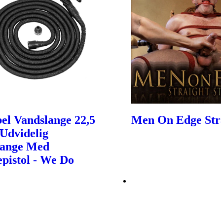
bel Vandslange 22,5
Men On Edge Str
Udvidelig
lange Med
epistol - We Do