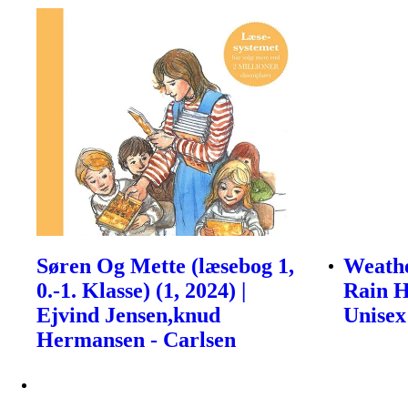
Søren Og Mette (læsebog 1,
Weath
0.-1. Klasse) (1, 2024) |
Rain H
Ejvind Jensen,knud
Unisex
Hermansen - Carlsen