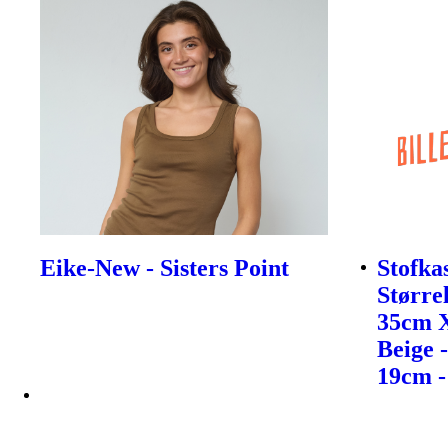
Eike-New - Sisters Point
Stofka
Størrel
35cm 
Beige 
19cm -