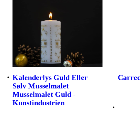
Kalenderlys Guld Eller
Carred
Sølv Musselmalet
Musselmalet Guld -
Kunstindustrien