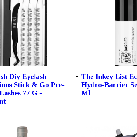
sh Diy Eyelash
The Inkey List Ec
ions Stick & Go Pre-
Hydro-Barrier S
Lashes 77 G -
Ml
nt