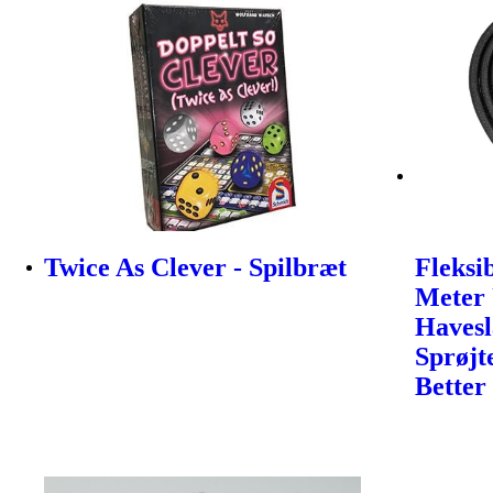
Twice As Clever - Spilbræt
Fleksi
Meter 
Haves
Sprøjt
Better