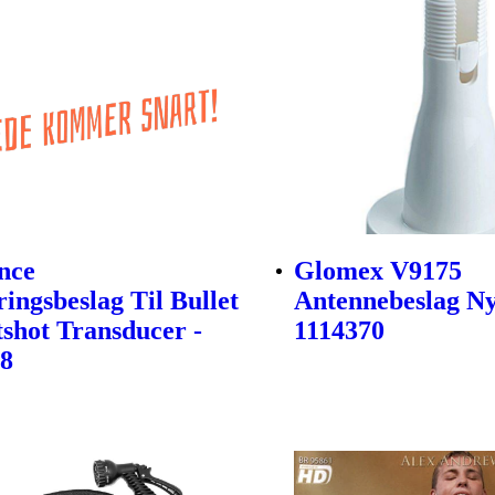
nce
Glomex V9175
ingsbeslag Til Bullet
Antennebeslag Ny
tshot Transducer -
1114370
48