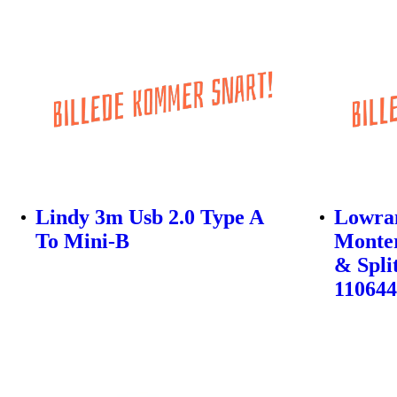
Lindy 3m Usb 2.0 Type A
Lowra
To Mini-B
Monter
& Spli
11064