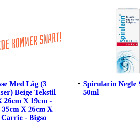
sse Med Låg (3
Spirularin Negle 
ser) Beige Tekstil
50ml
X 26cm X 19cm -
- 35cm X 26cm X
 Carrie - Bigso