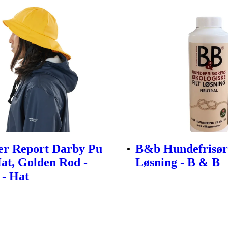
er Report Darby Pu
B&b Hundefrisøre
at, Golden Rod -
Løsning - B & B
 - Hat