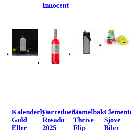
Innocent
Kalenderlys
Carredueñas
Camelbak
Clement
Guld
Rosado
Thrive
Sjove
Eller
2025
Flip
Biler