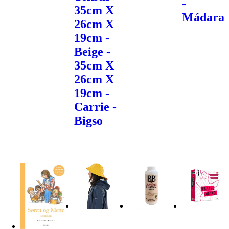
-
35cm X
Mádara
26cm X
19cm -
Beige -
35cm X
26cm X
19cm -
Carrie -
Bigso